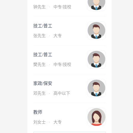
钟先生
·
中专/技校
技工/普工
张先生
·
大专
技工/普工
樊先生
·
中专/技校
家政/保安
邓先生
·
高中以下
教师
刘女士
·
大专