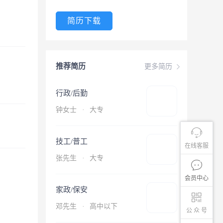
简历下载
推荐简历
更多简历
行政/后勤
钟女士
·
大专
技工/普工
在线客服
张先生
·
大专
会员中心
家政/保安
邓先生
·
高中以下
公 众 号